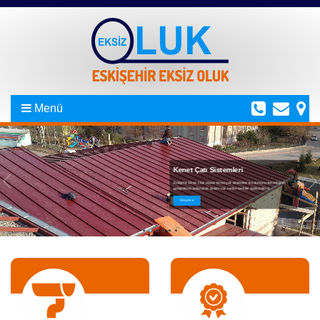
Menü
Yağmur İniş Sistemleri
Kenet Çatı Sistemleri
Firmamız yağmur iniş sistemleri imalat hizmetinin yanı sıra, istenilen her
Eskişehir Eksiz Oluk olarak kenet çatı sistemleri kurulumunu teknolojinin
renkte yağmur iniş sistemi kurulumu gerçekleştirebilmektedir. Yağmur inişler...
gelişimlerini kullanarak sizlere söz verilen tarihler içerisinden e...
Devamı
Devamı